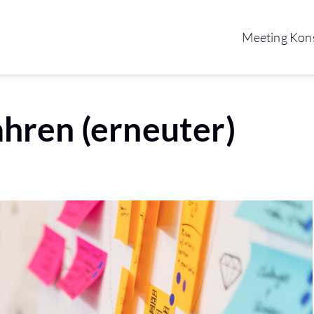
Meeting Kons
Meeting Kons
ahren (erneuter)